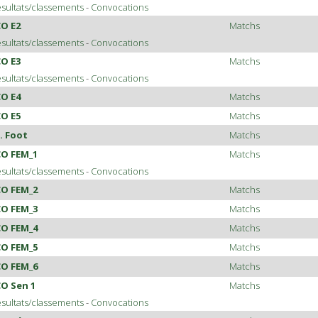
sultats/classements
-
Convocations
CO E2
Matchs
sultats/classements
-
Convocations
CO E3
Matchs
sultats/classements
-
Convocations
CO E4
Matchs
CO E5
Matchs
. Foot
Matchs
CO FEM_1
Matchs
sultats/classements
-
Convocations
CO FEM_2
Matchs
CO FEM_3
Matchs
CO FEM_4
Matchs
CO FEM_5
Matchs
CO FEM_6
Matchs
CO Sen 1
Matchs
sultats/classements
-
Convocations