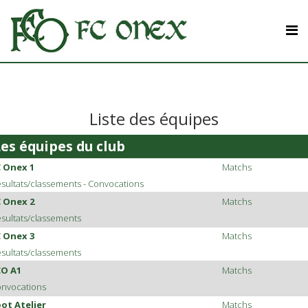
Liste des équipes
Les équipes du club
C Onex 1
Matchs
sultats/classements
-
Convocations
C Onex 2
Matchs
sultats/classements
C Onex 3
Matchs
sultats/classements
CO A1
Matchs
nvocations
ot Atelier
Matchs