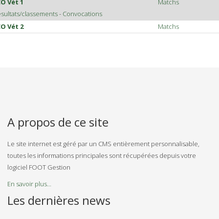
O Vét 1
Matchs
sultats/classements
-
Convocations
O Vét 2
Matchs
A propos de ce site
Le site internet est géré par un CMS entièrement personnalisable,
toutes les informations principales sont récupérées depuis votre
logiciel FOOT Gestion
En savoir plus...
Les dernières news