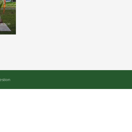
, coupe
estion