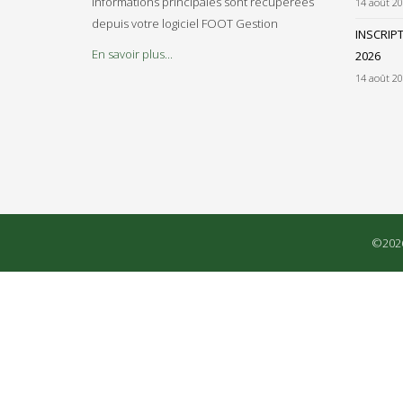
informations principales sont récupérées
14 août 2
depuis votre logiciel FOOT Gestion
INSCRIP
En savoir plus...
2026
14 août 2
©2026