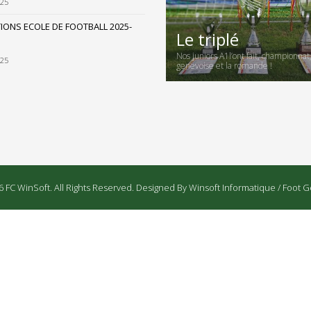
025
TIONS ECOLE DE FOOTBALL 2025-
Le triplé
Nos juniors A1l’ont fait, championnat
025
genevoise et la romande !
 FC WinSoft. All Rights Reserved. Designed By Winsoft Informatique / Foot G