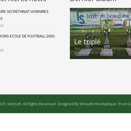
RE SECRETARIAT HORAIRES
ES
025
TIONS ECOLE DE FOOTBALL 2025-
Le triplé
Nos juniors A1l’ont fait, championnat
025
genevoise et la romande !
 FC WinSoft. All Rights Reserved. Designed By Winsoft Informatique / Foot G