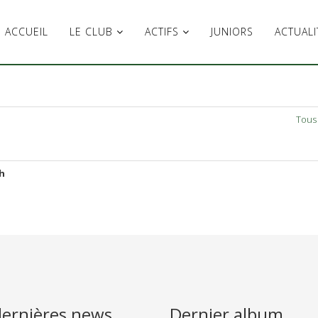
ACCUEIL
LE CLUB
ACTIFS
JUNIORS
ACTUALI
Tous 
h
dernières news
Dernier album