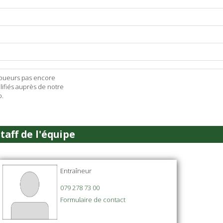
 Joueurs pas encore
lifiés auprès de notre
b.
taff de l'équipe
Entraîneur
079 278 73 00
Formulaire de contact