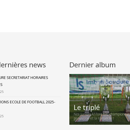
dernières news
Dernier album
RE SECRETARIAT HORAIRES
ES
025
TIONS ECOLE DE FOOTBALL 2025-
Le triplé
Nos juniors A1l’ont fait, championnat
025
genevoise et la romande !