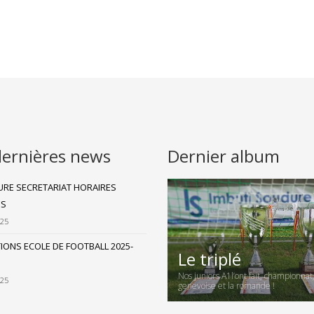
dernières news
Dernier album
RE SECRETARIAT HORAIRES
ES
025
TIONS ECOLE DE FOOTBALL 2025-
Le triplé
Nos juniors A1l’ont fait, championnat
025
genevoise et la romande !