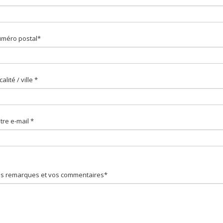
méro postal*
calité / ville *
tre e-mail *
s remarques et vos commentaires*