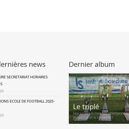
dernières news
Dernier album
RE SECRETARIAT HORAIRES
ES
025
TIONS ECOLE DE FOOTBALL 2025-
Le triplé
Nos juniors A1l’ont fait, championnat
025
genevoise et la romande !