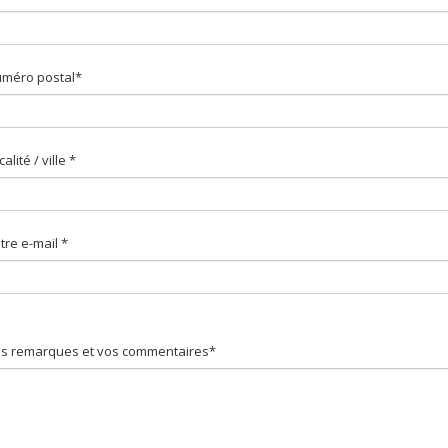
méro postal*
calité / ville *
tre e-mail *
s remarques et vos commentaires*