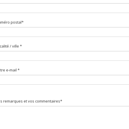
méro postal*
calité / ville *
tre e-mail *
s remarques et vos commentaires*