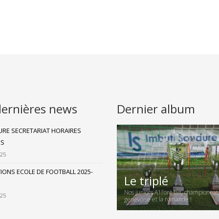
dernières news
Dernier album
RE SECRETARIAT HORAIRES
ES
025
TIONS ECOLE DE FOOTBALL 2025-
Le triplé
Nos juniors A1l’ont fait, championnat
025
genevoise et la romande !