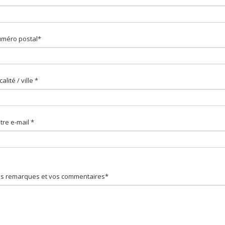
méro postal*
calité / ville *
tre e-mail *
s remarques et vos commentaires*