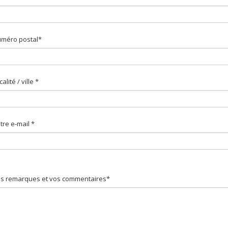
méro postal*
calité / ville *
tre e-mail *
s remarques et vos commentaires*